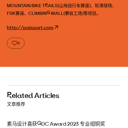
MOUNTAIN BIKE TRAILS(山地自行车赛道)、轮滑球场、
FSK赛道、CLIMBING WALL(攀岩工场)等项目。
http://paisport.com
0
pai-2
pai-3
pai-4
pai-5
pai-6
pai-7
pai-8
pai-9
pai-10
pai-11
pai-12
pai-13
pai-14
pai-15
pai-16
pai-17
pai-18
pai-19
Related Articles
文章推荐
素马设计喜获GDC Award 2023 专业组铜奖