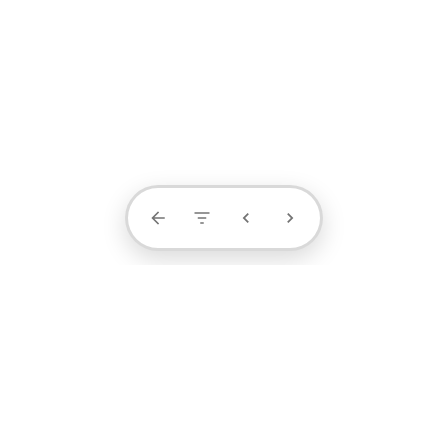
Contact Us
projects
profile
contact
1371-4404-889
阮小姐 / 设计顾问