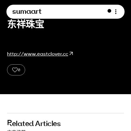
sumaart
东祥珠宝
http://www.eastclover.cc
0
eat-55
eat-44
eat-33
eat-22
Related Articles