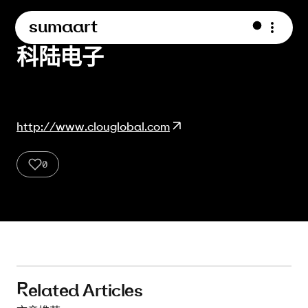
sumaart
科陆电子
http://www.clouglobal.com
0
1
2
3
4
Related Articles