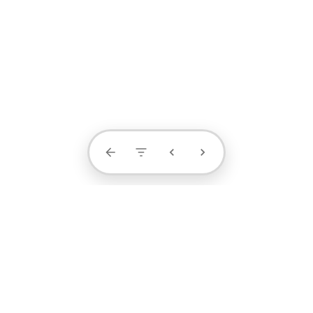
Contact Us
projects
profile
contact
1371-4404-889
阮小姐 / 设计顾问