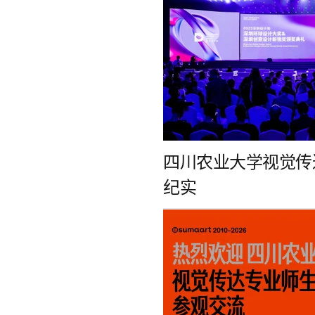
四川农业大学视觉传
纪实