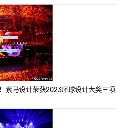
！素马设计荣获2023环球设计大奖三项