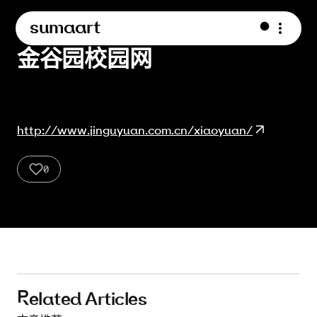
sumaart
金谷园校园网
http://www.jinguyuan.com.cn/xiaoyuan/
0
2
1
Related Articles