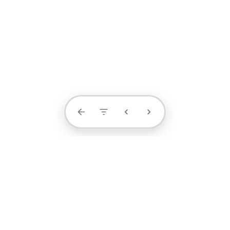
Contact Us
projects
profile
contact
1371-4404-889
阮小姐 / 设计顾问