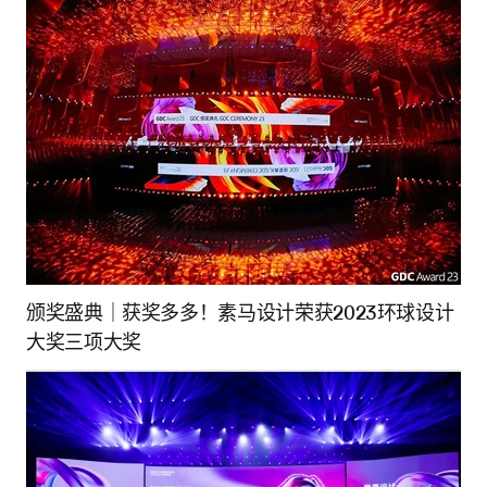
颁奖盛典｜获奖多多！素马设计荣获2023环球设计
大奖三项大奖