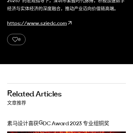
2025》的宏观指导下，深圳市紧握时代脉搏，积极加速数字
经济与实体经济的深度融合，推动产业迈向价值链高端。
https://www.sziedc.com
0
2
3
4
5
6
7
8
9
10
Related Articles
文章推荐
素马设计喜获GDC Award 2023 专业组铜奖