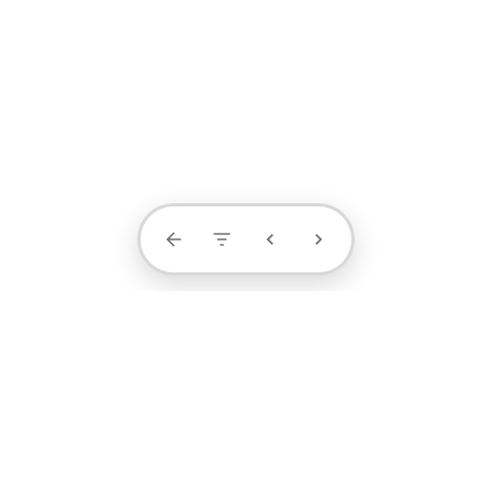
Contact Us
projects
profile
contact
1371-4404-889
阮小姐 / 设计顾问