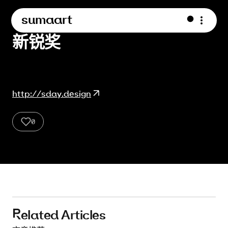
sumaart
新锐奖
http://sday.design
0
xrj-6
xrj-5
xrj-4
xrj-3
xrj-2
xrj-1
Related Articles