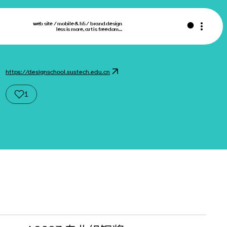
web site / mobile & h5 / brand design
less is more, art is freedom…
https://designschool.sustech.edu.cn
1