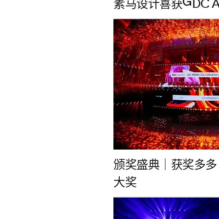
素马设计喜获GDC Aw
颁奖盛典｜获奖多多
大奖