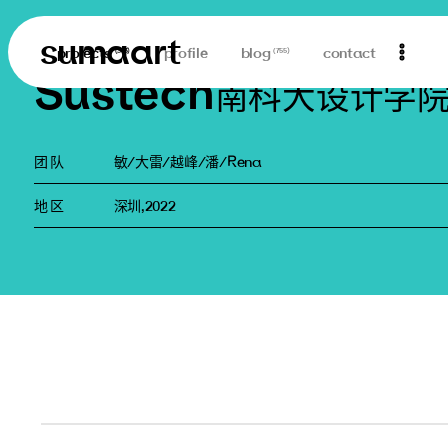
sumaart
projects
profile
blog
contact
(
313
)
(
755
)
Sustech
南科大设计学
团 队
敏/大雷/越峰/潘/Rena
地 区
深圳,2022
sustech-11
sustech-10
sustech-9
sustech-8
sustech-7
sustech-6
sustech-5
sustech-4
sustech-3
sustech-2