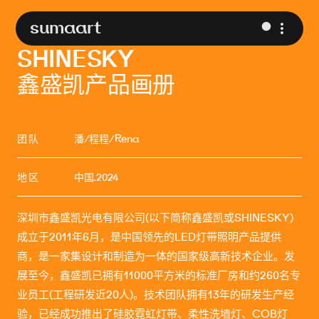
sumaart
SHINESKY
鑫盛凯产品画册
团 队
潘/程程/Rena
地 区
中国.2024
深圳市鑫盛凯光电有限公司(以下简称鑫盛凯或SHINESKY)
成立于2011年6月，是中国领先的LED灯带照明产品提供
商，是一家集设计和制造为一体的国家级高新技术企业。发
展至今，鑫盛凯已拥有11000平方米的标准厂房和约260名专
业员工(工程研发近20人)。技术团队拥有13年的研发生产经
验，已经成功推出了硅胶霓虹灯带、柔性洗墙灯、COB灯