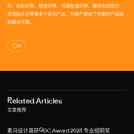
带、幻彩灯带、恒流灯带、可调色温灯带、模块化线性灯、
常规贴片灯带等多个系列产品，为客户提供了完整的产品线
和解决方案。
0
xskhc_1
xskhc_2
xskhc_22
xskhc_3
xskhc_4
xskhc_5
xskhc_6
xskhc_7
xskhc_8
Related Articles
文章推荐
素马设计喜获GDC Award 2023 专业组铜奖