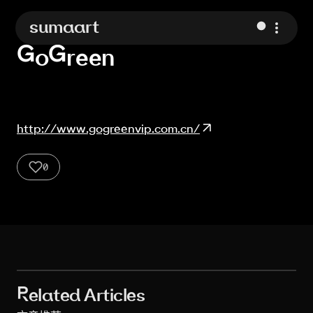
sumaart
GoGreen
http://www.gogreenvip.com.cn/
0
2
1
Related Articles