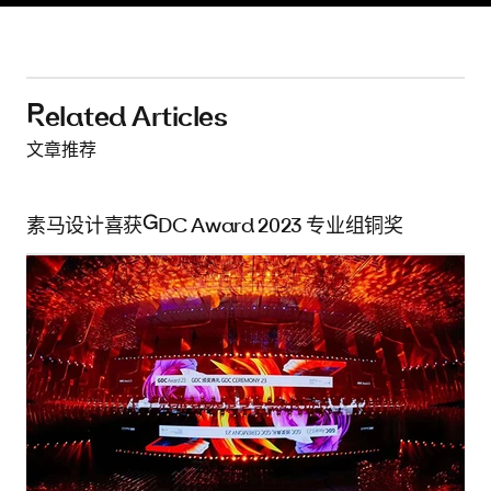
can_drillor-2
can_drillor-3
can_drillor-4
can_drillor-5
can_drillor-6
can_drillor-7
can_drillor-8
Related Articles
文章推荐
素马设计喜获GDC Award 2023 专业组铜奖