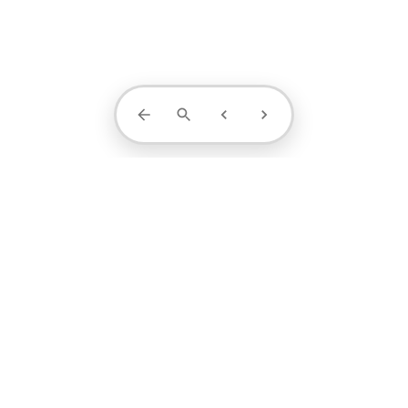
Contact Us
projects
profile
contact
1371-4404-889
阮小姐 / 设计顾问