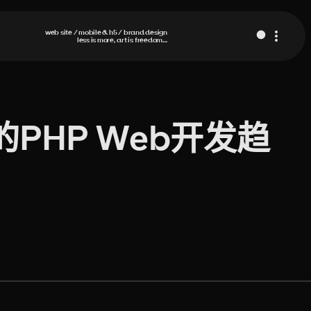
web site / mobile & h5 / brand design
less is more, art is freedom…
的PHP Web开发趋