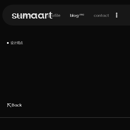
sumaart
projects
profile
blog
contact
(
313
)
(
755
)
设计观点
Back