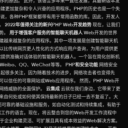
程序的原因。 此外，该语言多年来一直在发展，其最新版本发
构建更加复杂和令人兴奋的应用程序。PHP的历史也是一个失
用说，各种PHP框架都带有用于常用函数的库。因此，开发人
间。
2022年值得关注的新兴PHP Web开发趋势
现在，让我们
趋势。
用于增强客户服务的智能聊天机器人
Web开发的世界
建越来越复杂的应用程序。其中一项发展是创建智能聊天机
以比传统网页更人性化的方式响应用户查询，为用户提供更
创建提供准确对话体验的智能聊天机器人。一个旨在简化创新机
ibo、QQ、WeChat等等。
PHP和安全功能
网络安全
引起很多关注，因为随着技术的进步，网络攻击者也变得先
信任的可靠网站或Web应用程序。 然而，PHP Web开
多网络威胁的全面保护。
云集成
云就在我们身边，它带来了更
来自何处或如何使其保持最新的日子已经一去不复返了。大
，提供强大而可靠的基础设施和服务，如自动化测试和持续集成，有助于
起工作的语言。现在，将云整合到您的Web开发工作流程中
助于企业构建灵活、可扩展且具有成本效益的Web解决方案。