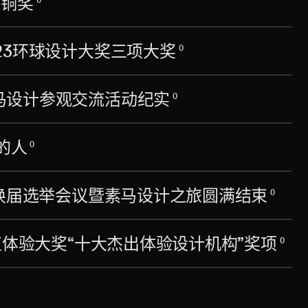
组铜奖
23环球设计大奖三项大奖
0
马设计参观交流活动纪实
0
的人
0
会换届选举会议暨素马设计之旅圆满结束
0
值体验大奖“十大杰出体验设计机构”奖项
0