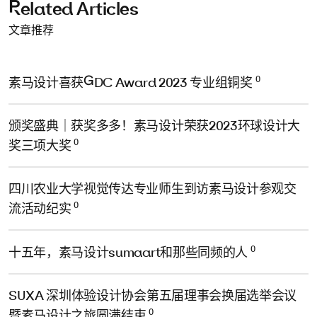
Related Articles
文章推荐
0
素马设计喜获GDC Award 2023 专业组铜奖
颁奖盛典｜获奖多多！素马设计荣获2023环球设计大
0
奖三项大奖
四川农业大学视觉传达专业师生到访素马设计参观交
0
流活动纪实
0
十五年，素马设计sumaart和那些同频的人
SUXA 深圳体验设计协会第五届理事会换届选举会议
0
暨素马设计之旅圆满结束