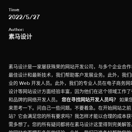
Time:
2022/5/27
Author:
素马设计
素马设计是一家屡获殊荣的网站开发公司，与多个企业合作
最佳设计和最新技术，我们帮助客户发展业务。此外，我们
业的 Web 开发人员。此外，我们的专业人员在电子商务
设计等网站设计方面经验丰富，因为他们在这个领域工作了
和品牌的网络开发人员。
您在寻找网站开发人员吗？
如果
来思考一下。问自己一些问题。不要着急。在开始网站之前
站？它会满足您的所有要求吗？我怎样才能以合理的成本获
需多想了。您的所有疑问都将在素马设计这里得到完美解答