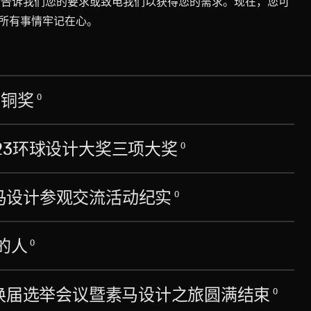
请告诉我们您的要求或致电我们以获得您的需求。现在，您可
所有事情牢记在心。
组铜奖
0
23环球设计大奖三项大奖
0
马设计参观交流活动纪实
0
的人
0
会换届选举会议暨素马设计之旅圆满结束
0