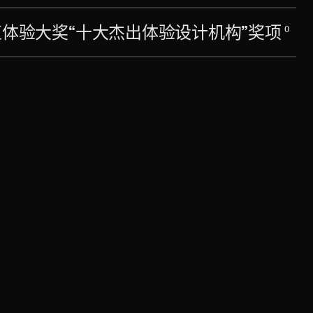
值体验大奖“十大杰出体验设计机构”奖项
0