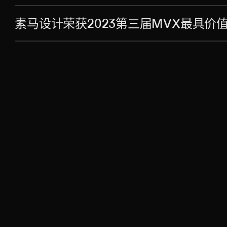
素马设计荣获2023第三届MVX最具价