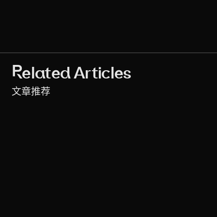
Related Articles
文章推荐