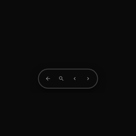
Contact Us