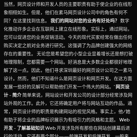
当然，网页设计师和开发人员的主要职责有助于使企业的在线形
象栩栩如生。但是，他们在素马网页设计公司中的角色有何不
同？在这里找到信息。
我们的网站对您的业务有好处吗？
数字
化推动许多企业在互联网上建立在线形象。实际上，通过网站，
您可以促进您的业务促销活动。今天的现代买家经常在做出任何
购买决定之前对业务进行研究。这强调了为品牌创建强大的网络
存在的重要性。 无论您是希望您的小型企业显着增长还是想打破
地理限制，您都需要一个网站。好消息是大多数企业都很好地理
解了这一点。因此，他们寻求深圳最好的网页设计公司之一素马
设计。然而，他们不知道什么是网页设计和网页开发。在这方面
发展一些好的见解可以帮助他们开发一个伟大的网站。‘
网页设
计 - 简介
简单来说，网站设计和开发公司的设计部分经常涉及网
站外观的工作。此外，它还将确定用户将与网站互动的作品。通
常，网页设计师的职责是构建网站的视觉风格。事实上，他/她
有助于将企业的品牌标识展示为有吸引力的风格和主题。
Web
开发 - 了解基础知识
Web 开发涉及所有那些在网站创建幕后进
行的活动。它还有两个部分——前端开发和后端开发。一般来