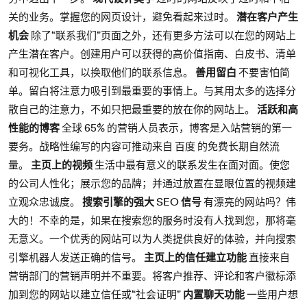
关的业务。掌握您的网页设计，避免看起来过时。
潜在客户产生
机会
除了“联系我们”页面之外，还有更多方法可以在您的网站上
产生潜在客户。创建用户可以获得的高价值指南、白皮书、清单
和可视化工具，以换取他们的联系信息。
善用留白
不要害怕简
单。留白将注意力吸引到最重要的事情上。与其用太多的选择分
散自己的注意力，不如只把最重要的放在你的网站上。
活跃和高
性能的博客
全球 65% 的营销人员表示，博客是入站营销的第一
要务。战略性编写的内容可推动来自 百度 的免费长期自然流
量。
主页上的视频
生活中最有意义的联系发生在面对面。使您
的公司人性化；展示您的品牌；并通过放置在显眼位置的视频建
立观众忠诚度。
搜索引擎的强大 SEO 信号
有漂亮的网站吗？伟
大的！不幸的是，如果在搜索您的服务时没有人找到您，那将毫
无意义。一个优秀的网站可以为人类提供良好的体验，并向搜索
引擎机器人发送正确的信号。
主页上的信任建立功能
直接来自
营销部门的营销声明并不重要。将客户推荐、评论和客户徽标添
加到您的网站以建立信任或“社会证明”
内置聊天功能
一些用户想