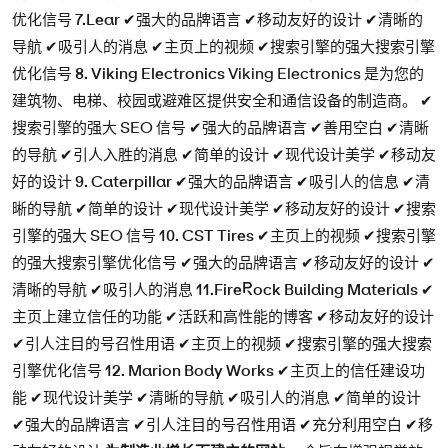
优化信号
7.Lear
✔强大的品牌语言 ✔移动友好的设计 ✔清晰的
导航 ✔吸引人的消息 ✔主页上的视频 ✔搜索引擎的强大搜索引擎
优化信号
8. Viking Electronics
Viking Electronics 是为您的
建筑物、电梯、校园或避难区提供安全和通信设备的制造商。 ✔
搜索引擎的强大 SEO 信号 ✔强大的品牌语言 ✔善用空白 ✔清晰
的导航 ✔引人入胜的消息 ✔简单的设计 ✔现代设计美学 ✔移动友
好的设计
9. Caterpillar
✔强大的品牌语言 ✔吸引人的信息 ✔清
晰的导航 ✔简单的设计 ✔现代设计美学 ✔移动友好的设计 ✔搜索
引擎的强大 SEO 信号
10. CST Tires
✔主页上的视频 ✔搜索引擎
的强大搜索引擎优化信号 ✔强大的品牌语言 ✔移动友好的设计 ✔
清晰的导航 ✔吸引人的消息
11.FireRock Building Materials
✔
主页上建立信任的功能 ✔活跃和高性能的博客 ✔移动友好的设计
✔引人注目的号召性用语 ✔主页上的视频 ✔搜索引擎的强大搜索
引擎优化信号
12. Marion Body Works
✔主页上的信任建设功
能 ✔现代设计美学 ✔清晰的导航 ✔吸引人的消息 ✔简单的设计
✔强大的品牌语言 ✔引人注目的号召性用语 ✔充分利用空白 ✔移