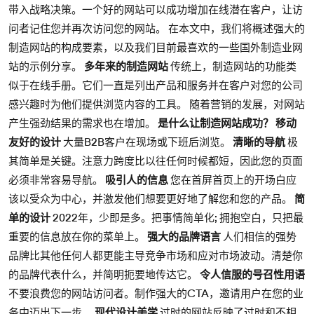
带入战略决策。一个好的网站可以成功增加在线潜在客户，让访
问者记住您并再次访问您的网站。 在本文中，我们将概述强大的
制造网站的构成要素，以及我们目前最喜欢的一些国外制造业网
站的示例分享。
多年来的制造网站
传统上，制造网站的功能类
似于在线手册。它们一直是列出产品和服务并在客户对您的公司
感兴趣时为他们提供浏览内容的工具。 随着营销的发展，对网站
产生强劲结果的需求也在增加。
是什么让制造网站成功？
移动
友好的设计
大量B2B客户在现场或下班后浏览。
清晰的导航
极
其简单是关键。注意力跨度比以往任何时候都短，因此您的页面
必须非常容易导航。
吸引人的信息
您在首屏首页上的开场白应
该以受众为中心，并激发他们想要更好地了解您和您的产品。
简
单的设计
2022年，少即是多。把事情简单化; 拥抱空白，只把最
重要的信息放在你的菜单上。
强大的品牌语言
人们相信的强势
品牌比其他任何人都更能主导竞争市场和应对市场波动。清楚你
的品牌代表什么，并简明扼要地传达它。
令人信服的号召性用语
不要浪费您的网站访问者。制作强大的CTA，邀请用户在您的业
务中迈出下一步。
现代设计美学
过时的网站反映了过时和不相