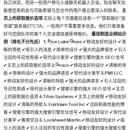
自己浏览，而另一些用户想与人或聊天机器人交谈。包含聊天功
能使您有机会与可能希望与您合作的用户建立更深入的联系。
主
页上的获取报价选项
实际上每个页面都应该有一个“获取报价”选
项或“联系我们”CTA。一些用户不需要更多信息。他们只是准备
好与您团队中的某个人交谈或快速获得报价。
最佳制造业网站示
例（排名不分先后）
1. Rice Lake Glass
✔移动友好的设计 ✔清
晰的导航 ✔吸引人的消息 ✔简单的设计 ✔强大的品牌语言 ✔引人
注目的号召性用语 ✔现代设计美学 ✔搜索引擎的强大 SEO 信号
✔主页上的获取报价选项
2.Graco
✔移动友好的设计 ✔清晰的导
航 ✔简单的设计 ✔强大的品牌语言 ✔现代设计美学
3.PMI LLC
✔移动友好的设计 ✔清晰的导航 ✔强大的品牌语言 ✔引人注目的
号召性用语 ✔现代设计美学 ✔搜索引擎的强大 SEO 信号 ✔主页
上的获取报价选项
4.Titan Systems
✔主页上的视频 ✔移动友好
的设计 ✔清晰的导航
5. Fairlawn Tool Inc
✔活跃和高性能的博
客 ✔搜索引擎的强大搜索引擎优化信号 ✔移动友好设计 ✔现代设
计美学 ✔善用空白
6. Lockheed Martin
✔移动友好的设计 ✔吸
引人的消息 ✔引人注目的号召性用语 ✔搜索引擎的强大搜索引擎