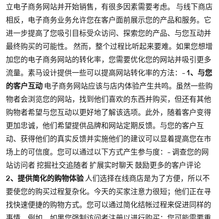
立电子商务网站并开始销售，有很多因素需要考虑。 与线下商店
相反，电子商务业务允许您在客户面前展示您的产品和服务。它
进一步提高了您吸引目标受众访问、探索您的产品、与您互动并
最终购买的可能性。 然而，整个过程比听起来要难。如果您想增
加您的电子商务网站的转化率，您需要优化您的网站并吸引更多
流量。素马设计提供一些可以提高网站转化率的方法：-
1、与您
的客户互动
电子商务网站应该与店内体验产生共鸣。虽然一些购
物者会浏览您的网站，找到他们喜欢的东西并购买，但还有其他
购物者希望与您互动以更好地了解该选项。此外，随着客户变得
更加忠诚，他们希望提供品牌和网站定期反馈。与您的客户互
动、获得他们的真实反馈并实施他们的建议可以显着提高您在市
场上的可信度。您可以通过以下方式产生参与度：- 调查您的网
站访问者 挖掘社交追随者 扩展实时聊天 鼓励更多的客户评论
2、提供简化的购物体验
人们选择在线商店是为了方便，所以不
要使您的购买过程复杂化。今天的买家注意力很短；他们正在寻
找快速便捷的购物方式。您可以通过简化结帐过程来促进同样的
事情。例如，如果您强制访问者注册以进行购买；您可能需要重