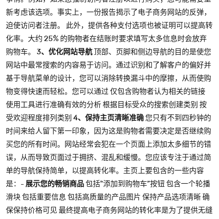
新考虑该选项。事实上，一份报告揭示了电子商务网站的反弹，
迫使访问者注册。 此外，提供各种支付选项也被证明可以提高转
化率。大约 25% 的购物者在结账时要求填写太多信息时会放弃
购物车。
3、优化网站导航
顶部、页脚和侧边导航的目的是使您
网站中最常搜索的内容易于访问。通过识别和了解客户的偏好并
基于导航菜单的设计，您可以消除转换漏斗中的摩擦，从而使购
物变得快速而轻松。您可以通过 仅包含购物者认为相关的链接
使用工具进行准确有效的分析 根据目标受众的搜索创建类别 按
受欢迎程度排列类别
4、保持主页清晰准确
您只有不到四秒钟的
时间来给人留下第一印象，因为这是购物者需要决定是否继续购
买您的所有时间。网站经常会犯在一个页面上添加太多细节的错
误，从而导致页面过于拥挤、混乱和缓慢。您应该专注于通过简
单的导航保持简单，以提高转化率。主页上要包含的一些内容
是：-
展示您的畅销商品
包括“添加到购物车”按钮 包含一个轮播
滑块 包括重要信息 包括高质量的产品图片 保持产品选项清晰 确
保保持价格可见 最终提高电子商务网站的转化率是为了提供无缝