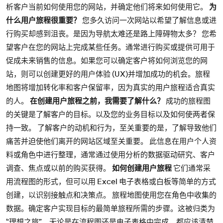
析客户当前如何使用您的网站，并确定他们将来如何使用它。
为
什么用户旅程很重要？
您多久访问一次网站以希望了解信息或进
行购买却感到沮丧。是因为导航太难还是路上障碍物太多？ 您希
望客户在您的网站上完成某些任务。通常进行购买或提供可用于
促成未来销售的信息。如果您可以确定客户将如何浏览您的网
站，则可以创建更好的用户体验 (UX)并增加成功的机会。旅程
地图将增加转化率和客户保留率，因为真实的用户旅程适合真实
的人。
在创建用户旅程之前，我需要了解什么？
成功的旅程图
的关键是了解客户的目标。以及您的业务目标以及如何使两者保
持一致。 了解客户的动机和行为，至关重要的是，了解导致他们
痛苦并迫使他们离开的网站区域至关重要。 此信息在用户个人资
料或角色中进行整理，通常通过使用分析的数据驱动研究、客户
调查、焦点或以前的购买获得。
如何创建用户旅程
它们通常采
用流程图的形式，但可以用 Excel 电子表格或白板等简单的方式
创建，以识别接触点和决策点。 旅程地图使用您在角色中收集的
数据。确定客户实现目标的最简单旅程所需的步骤。这被归类为
“理想之旅”。无论是在流程图还是电子表格中完成，都应该清楚