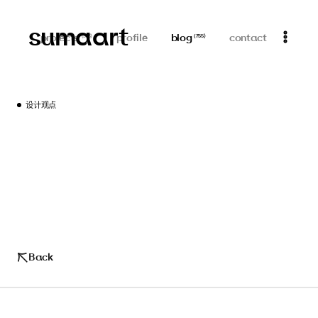
sumaart
projects
profile
blog
contact
(
313
)
(
755
)
设计观点
Back