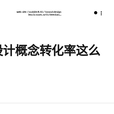
web site / mobile & h5 / brand design
less is more, art is freedom…
设计概念转化率这么