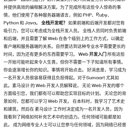
并提供高效的编程解决方案。为了完成所有这些令人惊奇的事
情，他们使用了各种服务器端语言，例如 PHP、Ruby、
Python 和 Java。
全栈开发呢？
如果前端和后端开发都对您有
吸引力，您可以考虑成为全栈开发人员。 全栈人员同时负责前端
和后端，并且需要了解 Web 在各个级别上的工作方式，以确定
客户端和服务器端的关系。自然要达到这种专业水平需要更长的
时间，因为还有更多的东西需要学习。
Web 开发入门
所有这些
一开始可能听起来令人生畏，但你不需要一下子知道所有事情。
你会逐渐增长你的知识。事情将开始点击。 好消息是，学习成为
一名开发人员很容易获得且负担得起。对于Sumaart 尤其如
此。素马设计 的 Web 开发人员解释说， 无论 Web 开发的哪个
方面吸引您，我们都有可以帮助您实现目标的计划。 无论您的背
景如何，您都可以学习 Web 开发。 在本科时，我学习了艺术史
和建筑，然后在 素马设计 工作时决定成为一名开发人员，因为
我看到了网络如何补充艺术中的创造力。任何领域可能都是如
此。 成为网络专业人士可以让您参与任何领域，因为网络已经普