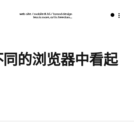
web site / mobile & h5 / brand design
less is more, art is freedom…
不同的浏览器中看起