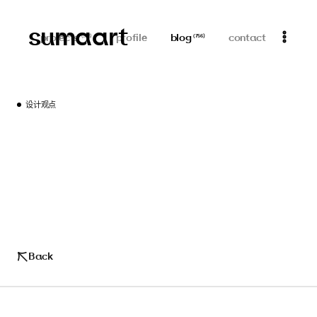
sumaart
projects
profile
blog
contact
(
313
)
(
756
)
设计观点
Back