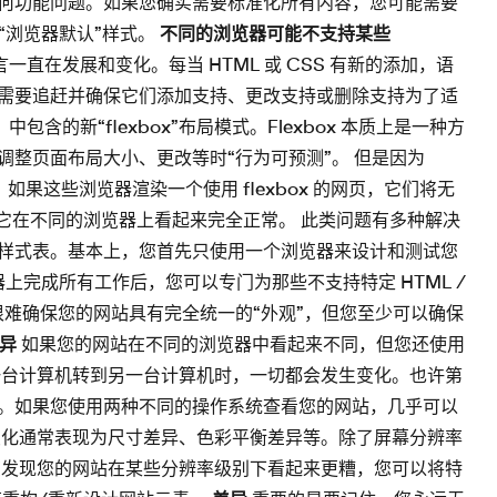
何功能问题。如果您确实需要标准化所有内容，您可能需要
用“浏览器默认”样式。
不同的浏览器可能不支持某些
言一直在发展和变化。每当 HTML 或 CSS 有新的添加，语
需要追赶并确保它们添加支持、更改支持或删除支持为了适
包含的新“flexbox”布局模式。Flexbox 本质上是一种方
素在调整页面布局大小、更改等时“行为可预测”。 但是因为
它。如果这些浏览器渲染一个使用 flexbox 的网页，它们将无
它在不同的浏览器上看起来完全正常。 此类问题有多种解决
样式表。基本上，您首先只使用一个浏览器来设计和测试您
上完成所有工作后，您可以专门为那些不支持特定 HTML /
很难确保您的网站具有完全统一的“外观”，但您至少可以确保
差异
如果您的网站在不同的浏览器中看起来不同，但您还使用
一台计算机转到另一台计算机时，一切都会发生变化。也许第
。如果您使用两种不同的操作系统查看您的网站，几乎可以
变化通常表现为尺寸差异、色彩平衡差异等。除了屏幕分辨率
您发现您的网站在某些分辨率级别下看起来更糟，您可以将特