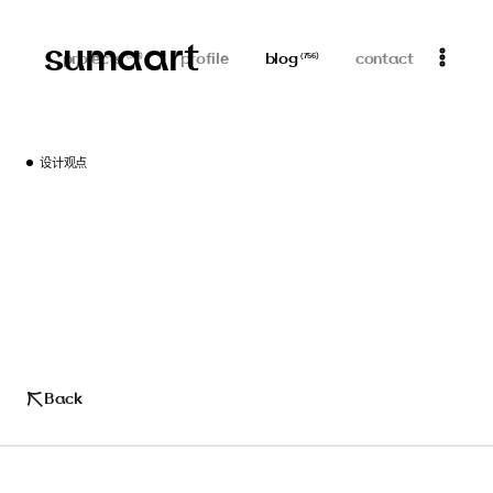
sumaart
projects
profile
blog
contact
(
313
)
(
756
)
设计观点
Back