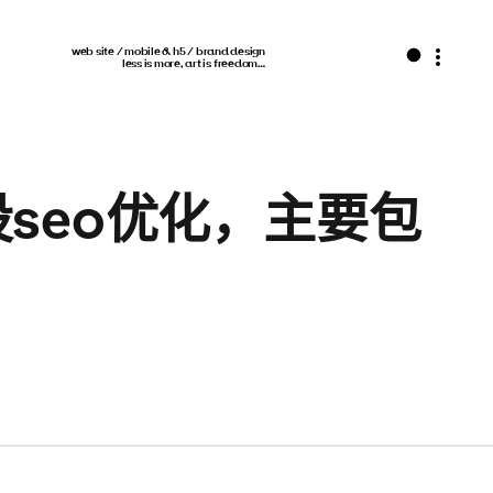
web site / mobile & h5 / brand design
less is more, art is freedom…
seo优化，主要包