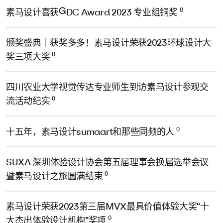
0
素马设计喜获GDC Award 2023 专业组铜奖
颁奖盛典｜获奖多多！素马设计荣获2023环球设计大
0
奖三项大奖
四川农业大学视觉传达专业师生到访素马设计参观交
0
流活动纪实
0
十五年，素马设计sumaart和那些同频的人
SUXA 深圳体验设计协会第五届理事会换届选举会议
0
暨素马设计之旅圆满结束
素马设计荣获2023第三届MVX最具价值体验大奖“十
0
大杰出体验设计机构”奖项