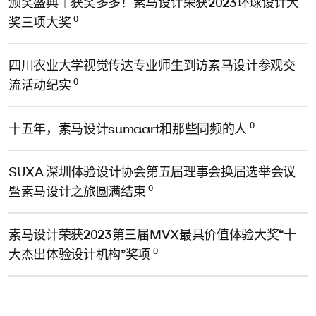
颁奖盛典｜获奖多多！素马设计荣获2023环球设计大
0
奖三项大奖
四川农业大学视觉传达专业师生到访素马设计参观交
0
流活动纪实
0
十五年，素马设计sumaart和那些同频的人
SUXA 深圳体验设计协会第五届理事会换届选举会议
0
暨素马设计之旅圆满结束
素马设计荣获2023第三届MVX最具价值体验大奖“十
0
大杰出体验设计机构”奖项