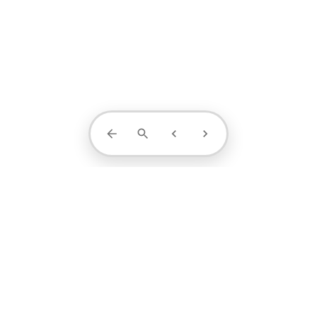
Contact Us
projects
profile
contact
1371-4404-889