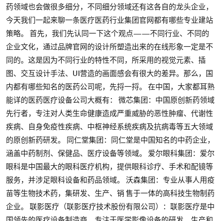
药领域也会做很多细分，不同细分领域还有这各自的龙头企业，
今天我们一起来聊一条医疗医药行业集团官网都有哪些专业建站
策略。 首先，我们先认同一下这个观点——不同行业、不同的
企业文化，通过品牌官网的设计所塑造出来的在线形象一定是不
同的。这是因为不同行业的特性不同，所采用的视觉元素、插
图、交互设计手法、UI营造的画面感会有很大的差异。那么，国
内都有哪些知名的医药公司呢，先捋一捋。 在中国，大家都耳熟
能详的医药医疗设备公司大概有： 微芯集团：中国原创新药领域
先行者，专注对人类生命健康造成严重威胁的恶性肿瘤、代谢性
疾病、自身免疫性疾病、中枢神经系统疾病及抗病毒等五大领域
的原创新药研发。 同仁堂集团：同仁堂是中国知名的中药企业，
涵盖中药制剂、保健品、医疗设备等领域。 爱尔眼科集团：爱尔
眼科是中国最大的眼科医疗机构，提供眼科诊疗、手术和配镜等
服务，并涉足眼科设备和药品领域。 沃森集团：专业从事人用疫
苗等生物技术药，集研发、生产、销 售于一体的高科技生物制药
企业。 联影医疗（联影医疗技术股份有限公司）：联影医疗是中
国领先的医疗设备制造商，专注于医学影像设备的研发、生产和