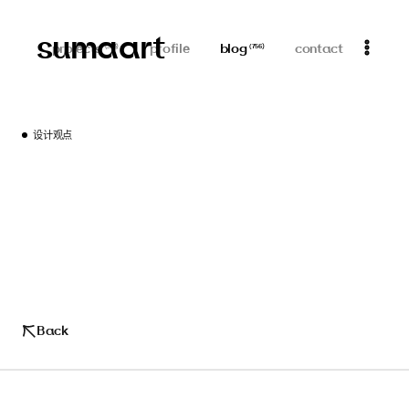
sumaart
projects
profile
blog
contact
(
313
)
(
756
)
设计观点
Back