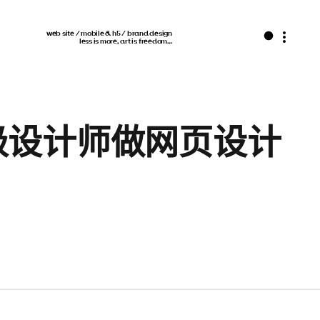
web site / mobile & h5 / brand design
less is more, art is freedom…
级设计师做网页设计