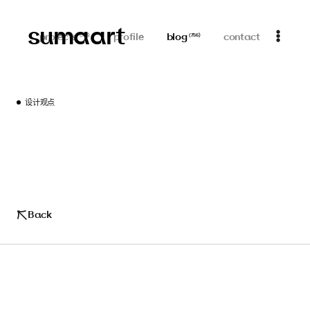
sumaart
projects
profile
blog
contact
(
313
)
(
756
)
设计观点
Back