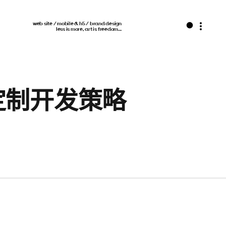
web site / mobile & h5 / brand design
less is more, art is freedom…
定制开发策略