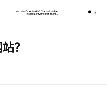
web site / mobile & h5 / brand design
less is more, art is freedom…
网站？