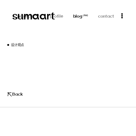
sumaart
projects
profile
blog
contact
(
313
)
(
756
)
设计观点
Back