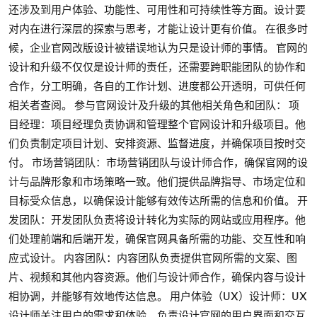
还涉及到用户体验、功能性、可用性和可持续性等方面。设计要
对内在进行深层的探索与思考，才能让设计更有价值。 在很多时
候，企业官网改版设计被错误地认为只是设计师的事情。 官网的
设计和升级不仅仅是设计师的责任，还需要跨职能团队的协作和
合作，分工明确，各自的工作计划、进度都公开透明，可供任何
相关者查阅。 参与官网设计及升级的其他相关角色和团队： 项
目经理：项目经理负责协调和管理整个官网设计和升级项目。他
们负责制定项目计划、安排资源、监督进度，并确保项目按时交
付。 市场营销团队：市场营销团队与设计师合作，确保官网的设
计与品牌形象和市场策略一致。他们提供品牌指导、市场定位和
目标受众信息，以确保设计能够有效传达所需的信息和价值。 开
发团队：开发团队负责将设计转化为实际的网站或应用程序。他
们处理前端和后端开发，确保官网具备所需的功能、交互性和响
应式设计。 内容团队：内容团队负责提供官网所需的文案、图
片、视频和其他内容资源。他们与设计师合作，确保内容与设计
相协调，并能够有效地传达信息。 用户体验（UX）设计师：UX
设计师关注用户的需求和体验，负责设计官网的用户界面和交互