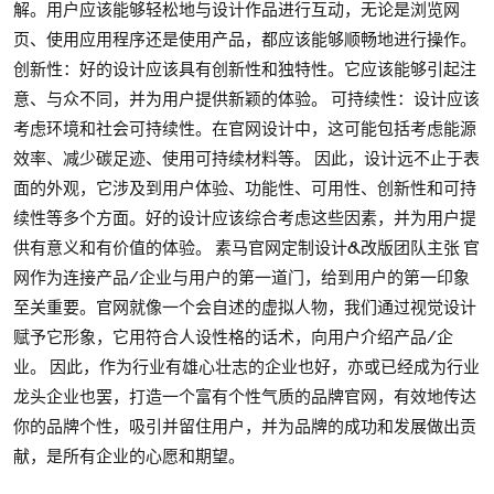
解。用户应该能够轻松地与设计作品进行互动，无论是浏览网
页、使用应用程序还是使用产品，都应该能够顺畅地进行操作。
创新性：好的设计应该具有创新性和独特性。它应该能够引起注
意、与众不同，并为用户提供新颖的体验。 可持续性：设计应该
考虑环境和社会可持续性。在官网设计中，这可能包括考虑能源
效率、减少碳足迹、使用可持续材料等。 因此，设计远不止于表
面的外观，它涉及到用户体验、功能性、可用性、创新性和可持
续性等多个方面。好的设计应该综合考虑这些因素，并为用户提
供有意义和有价值的体验。 素马官网定制设计&改版团队主张 官
网作为连接产品/企业与用户的第一道门，给到用户的第一印象
至关重要。官网就像一个会自述的虚拟人物，我们通过视觉设计
赋予它形象，它用符合人设性格的话术，向用户介绍产品/企
业。 因此，作为行业有雄心壮志的企业也好，亦或已经成为行业
龙头企业也罢，打造一个富有个性气质的品牌官网，有效地传达
你的品牌个性，吸引并留住用户，并为品牌的成功和发展做出贡
献，是所有企业的心愿和期望。