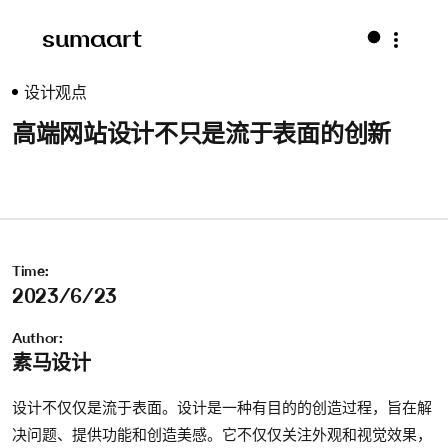
sumaart
设计观点
高端网站设计不只是流于表面的创新
Time:
2023/6/23
Author:
素马设计
设计不仅仅是流于表面。设计是一种有目的的创造过程，旨在解
决问题、提供功能和创造美感。它不仅仅关注外观和视觉效果，