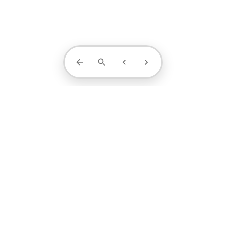
Contact Us
projects
profile
contact
1371-4404-889
阮小姐 / 设计顾问