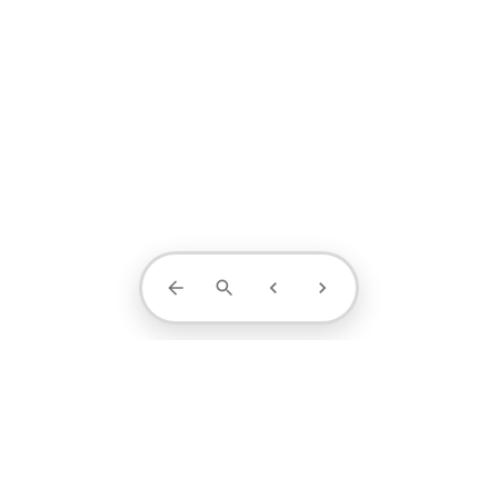
Contact Us