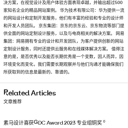
决方案，在视觉设计及用户体验方面表现卓越，并输出超过500
家知名企业的精品网站案例。 华为技术有限公司：华为提供一流
的网站设计和定制开发服务，他们有丰富的经验和专业的设计师
和开发人员团队。 京东集团：京东的京东云、京东物流等部门提
供全面的网站定制设计服务，以及与电商相关的解决方案。 网易
集团：网易拥有专业的设计和开发团队，为客户提供创新的网站
定制设计服务，同时还提供云服务和在线媒体解决方案。 值得注
意的是，是否优秀以及能否长期优秀是一个变数，因人而异，因
环境变化而变化，我们需要长期观察并与他们沟通才能确保我们
所获取到的信息是最新的、靠谱的。
Related Articles
文章推荐
0
素马设计喜获GDC Award 2023 专业组铜奖