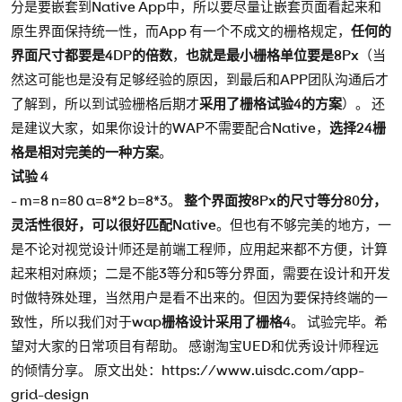
分是要嵌套到Native App中，所以要尽量让嵌套页面看起来和
原生界面保持统一性，而App 有一个不成文的栅格规定，
任何的
界面尺寸都要是4DP的倍数
，
也就是最小栅格单位要是8Px
（当
然这可能也是没有足够经验的原因，到最后和APP团队沟通后才
了解到，所以到试验栅格后期才
采用了栅格试验4的方案
）。 还
是建议大家，如果你设计的WAP不需要配合Native，
选择24栅
格是相对完美的一种方案
。
试验 4
-
m=8 n=80 a=8*2 b=8*3。
整个界面按8Px的尺寸等分80分，
灵活性很好，可以很好匹配Native
。但也有不够完美的地方，一
是不论对视觉设计师还是前端工程师，应用起来都不方便，计算
起来相对麻烦；二是不能3等分和5等分界面，需要在设计和开发
时做特殊处理，当然用户是看不出来的。但因为要保持终端的一
致性，所以我们对于
wap栅格设计采用了栅格4
。 试验完毕。希
望对大家的日常项目有帮助。 感谢淘宝UED和优秀设计师程远
的倾情分享。 原文出处：https://www.uisdc.com/app-
grid-design