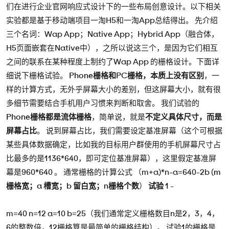
们在进行企业官网响应式设计下的一些布局创意设计。以下相关
实验都是基于移动端项目一淘H5和一淘App总结得出。 先介绍
三个名词：Wap App；Native App；Hybrid App（融合体，
H5页面嵌套在Native中），之所以说这三个，是因为它们相互
之间的联系在某种程度上制约了Wap App 的栅格设计。下面详
细说下栅格试验。
Phone栅格和PC栅格，本质上没有区别
，一
样的计算方式，无外乎屏幕大小的差别，但这屏幕大小，就有很
多细节需要结合手机用户习惯来判断和取舍。 我们试验的
Phone栅格都是流体栅格
，简单说，就是
不定义具体尺寸，而是
屏幕占比
。 说到屏幕占比，我们需要设定基准屏幕（这个可根据
某些具体数据确定，比如我的目标用户群使用的手机屏幕尺寸占
比最多的是1136*640，即可定位基准屏幕），这里假定基准屏
幕是960*640 。 通常栅格的计算公式 （m+a)*n-a=640-2b (
m
栅格宽；a 槽宽；b 留白宽；n栅格个数
）
试验 1
-
m=40 n=12 a=10 b=25（我们通常定义栅格数目n是2，3，4，
6的整数倍，12栅格算是最简单的栅格结构）。 试验1的栅格是