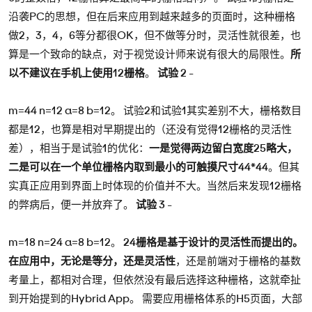
沿袭PC的思想，但在后来应用到越来越多的页面时，这种栅格
做2，3，4，6等分都很OK，但不做等分时，灵活性就很差，也
算是一个致命的缺点，对于视觉设计师来说有很大的局限性。
所
以不建议在手机上使用12栅格
。
试验 2
-
m=44 n=12 a=8 b=12。 试验2和试验1其实差别不大，栅格数目
都是12，也算是相对早期提出的（还没有觉得12栅格的灵活性
差），相当于是试验1的优化：
一是觉得两边留白宽度25略大，
二是可以在一个单位栅格内取到最小的可触摸尺寸44*44
。但其
实真正应用到界面上时体现的价值并不大。当然后来发现12栅格
的弊病后，便一并放弃了。
试验 3
-
m=18 n=24 a=8 b=12。
24栅格是基于设计的灵活性而提出的。
在应用中，无论是等分，还是灵活性
，还是前端对于栅格的基数
考量上，都相对合理，但依然没有最后选择这种栅格，这就牵扯
到开始提到的Hybrid App。 需要应用栅格体系的H5页面，大部