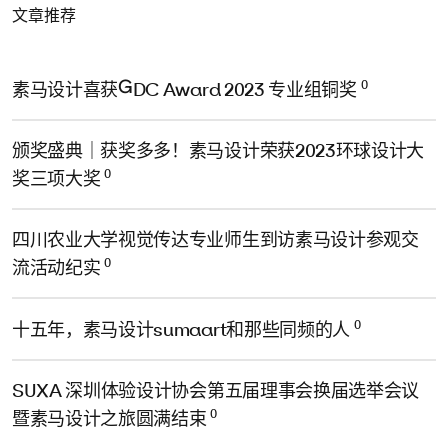
文章推荐
0
素马设计喜获GDC Award 2023 专业组铜奖
颁奖盛典｜获奖多多！素马设计荣获2023环球设计大
0
奖三项大奖
四川农业大学视觉传达专业师生到访素马设计参观交
0
流活动纪实
0
十五年，素马设计sumaart和那些同频的人
SUXA 深圳体验设计协会第五届理事会换届选举会议
0
暨素马设计之旅圆满结束