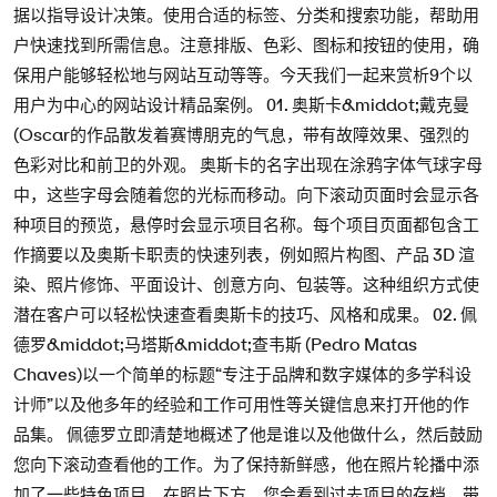
据以指导设计决策。使用合适的标签、分类和搜索功能，帮助用
户快速找到所需信息。注意排版、色彩、图标和按钮的使用，确
保用户能够轻松地与网站互动等等。今天我们一起来赏析9个以
用户为中心的网站设计精品案例。 01. 奥斯卡&middot;戴克曼
(Oscar的作品散发着赛博朋克的气息，带有故障效果、强烈的
色彩对比和前卫的外观。 奥斯卡的名字出现在涂鸦字体气球字母
中，这些字母会随着您的光标而移动。向下滚动页面时会显示各
种项目的预览，悬停时会显示项目名称。每个项目页面都包含工
作摘要以及奥斯卡职责的快速列表，例如照片构图、产品 3D 渲
染、照片修饰、平面设计、创意方向、包装等。这种组织方式使
潜在客户可以轻松快速查看奥斯卡的技巧、风格和成果。 02. 佩
德罗&middot;马塔斯&middot;查韦斯 (Pedro Matas
Chaves)以一个简单的标题“专注于品牌和数字媒体的多学科设
计师”以及他多年的经验和工作可用性等关键信息来打开他的作
品集。 佩德罗立即清楚地概述了他是谁以及他做什么，然后鼓励
您向下滚动查看他的工作。为了保持新鲜感，他在照片轮播中添
加了一些特色项目。在照片下方，您会看到过去项目的存档，带