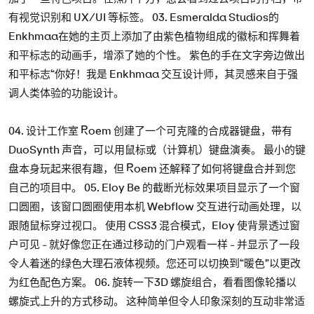
有视觉识别和 UX/UI 等标签。 03. Esmeralda Studios的
Enkhmaa在她的主页上添加了由紫色植物组成的徽标和挥舞着
和平标志的动画手，增添了她的个性。 紫色的手在文字旁边做出
和平标志“你好！我是 Enkhmaa 交互设计师，其灵感来自于强
调人类体验的功能设计。
04. 设计工作室 Roem 创建了一个可克隆的合成器键盘，带有
DuoSynth 声音，可以用鼠标或（计算机）键盘演奏。 最小的键
盘本身玩起来很有趣，但 Roem 还解释了如何将键盘合并到您
自己的项目中。 05. Eloy Be 的截断光标效果项目显示了一个窗
口圆圈，该窗口圆圈使用本机 Webflow 交互进行动画处理，以
跟随鼠标穿过视口。 使用 CSS3 混合模式，Eloy 使背景透过窗
户可见 - 就好像您正在通过移动的门户观看一样 - 并显示了一段
令人着迷的绿色大理石液体视频。您还可以切换到“暖色”以更改
为红色配色方案。 06. 旋转一下3D 螺旋组合，看看图像轮播以
螺旋式上升的方式移动。 这种简单但令人印象深刻的互动非常适