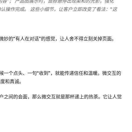
内容”； 产品图展示时，鼠标悬停出现柔和的光影，强化
户确认操作完成。 这些小细节，让客户立即改变了看法：“这
微妙的“有人在对话”的感觉，让人舍不得立刻关掉页面。
候一个点头、一句“收到”，就能传递信任和温暖。微交互的
态度和真诚。
户之间的会面，那么微交互就是那杯递上的热茶。它让人觉