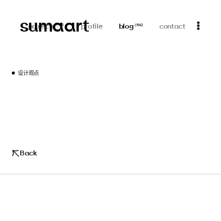
sumaart
projects
profile
blog
contact
(
313
)
(
756
)
设计观点
Back