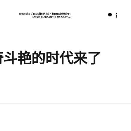
web site / mobile & h5 / brand design
less is more, art is freedom…
奇斗艳的时代来了