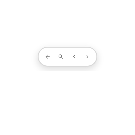
Contact Us
projects
profile
contact
1371-4404-889