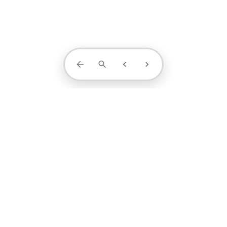
Contact Us
projects
profile
contact
1371-4404-889
阮小姐 / 设计顾问