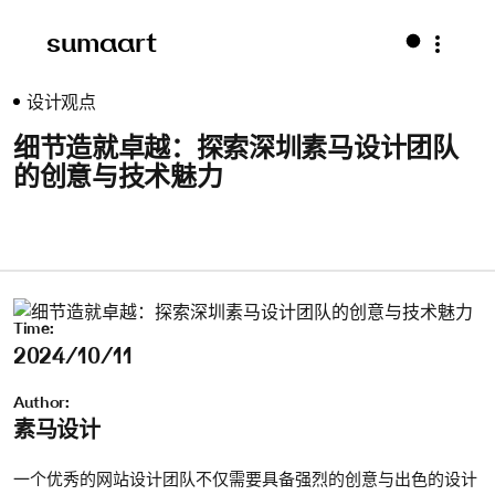
sumaart
设计观点
细节造就卓越：探索深圳素马设计团队
的创意与技术魅力
Time:
2024/10/11
Author:
素马设计
一个优秀的网站设计团队不仅需要具备强烈的创意与出色的设计