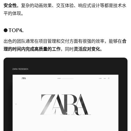
安全性
。复杂的动画效果、交互体验、响应式设计等都是技术水
平的体现。
● TOP4.
出色的团队通常在项目管理和交付方面有很强的效率，能够在
合
理的时间内完成高质量的工作
，同时
灵活应对变化
。