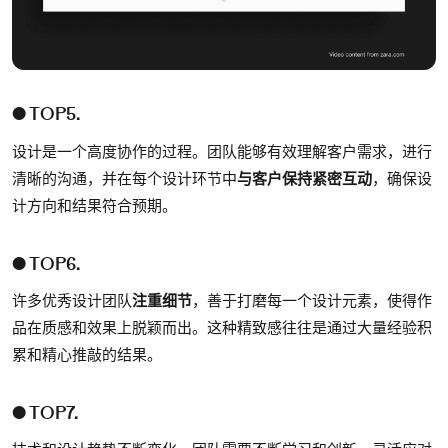
● TOP5.
设计是一个高度协作的过程。团队能够有效理解客户需求，进行
清晰的沟通，并在每个设计环节中
与客户保持紧密互动
，确保设
计方向和结果符合预期。
● TOP6.
许多优秀设计团队
注重细节
，善于打磨每一个设计元素，使得作
品在质感和效果上脱颖而出。这种精致感往往是通过大量经验积
累和精心推敲的结果。
● TOP7.