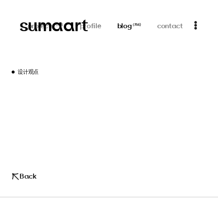
sumaart
projects
profile
blog
contact
(
313
)
(
756
)
设计观点
Back