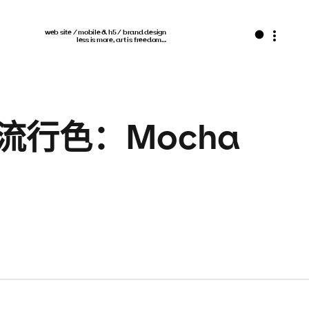
web site / mobile & h5 / brand design
less is more, art is freedom…
5流行色：Mocha